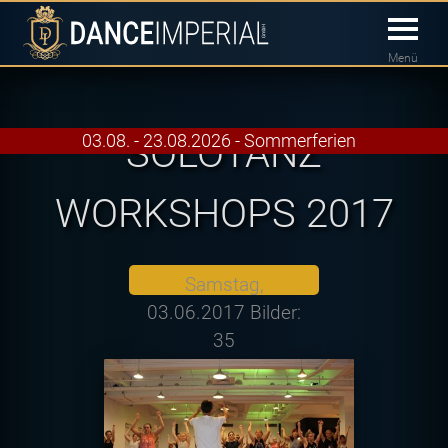
Menü
SOLOTANZ
03.08. - 23.08.2026 - Sommerferien
WORKSHOPS 2017
Samstag,
03.06.2017 Bilder:
35