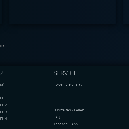
rmann
NZ
SERVICE
rs)
Folgen Sie uns auf:
EL 1
EL 2
Bürozeiten / Ferien
EL 3
FAQ
EL 4
Tanzschul-App