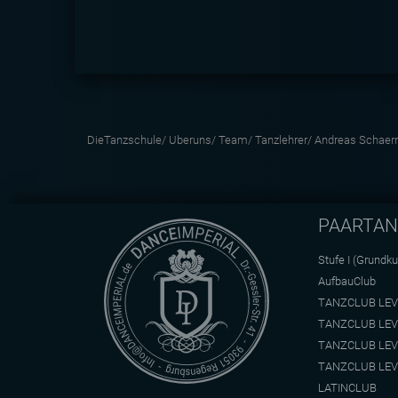
DieTanzschule/
Uberuns/
Team/
Tanzlehrer/
Andreas Schae
PAARTA
Stufe I (Grundku
AufbauClub
TANZCLUB LEV
TANZCLUB LEV
TANZCLUB LEV
TANZCLUB LEV
LATINCLUB