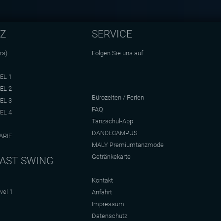
NZ
SERVICE
rs)
Folgen Sie uns auf:
EL 1
EL 2
Bürozeiten / Ferien
EL 3
FAQ
EL 4
Tanzschul-App
DANCECAMPUS
ARIF
MALY Premiumtanzmode
Getränkekarte
AST SWING
Kontakt
vel 1
Anfahrt
Impressum
Datenschutz