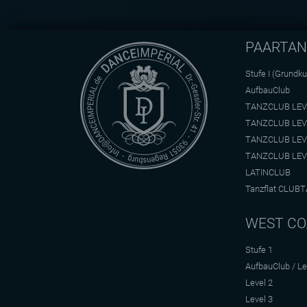
PAARTA
Stufe I (Grundku
AufbauClub
TANZCLUB LEV
TANZCLUB LEV
TANZCLUB LEV
TANZCLUB LEV
LATINCLUB
Tanzflat CLUBT
WEST CO
Stufe 1
AufbauClub / Le
Level 2
Level 3