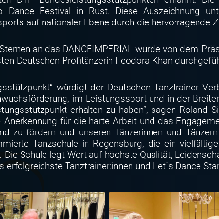
o Dance Festival in Rust. Diese Auszeichnung unt
orts auf nationaler Ebene durch die hervorragende Z
3 Sternen an das DANCEIMPERIAL wurde von dem Präsi
hsten Deutschen Profitänzerin Feodora Khan durchgefüh
stützpunkt“ würdigt der Deutschen Tanztrainer Verb
wuchsförderung, im Leistungssport und in der Breitens
stungsstützpunkt erhalten zu haben“, sagen Roland S
ne Anerkennung für die harte Arbeit und das Engagem
and zu fördern und unseren Tänzerinnen und Tänzern
ierte Tanzschule in Regensburg, die ein vielfältige
 Die Schule legt Wert auf höchste Qualität, Leidenscha
ds erfolgreichste Tanztrainer:innen und Let´s Dance St