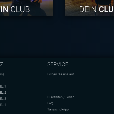
NZ
SERVICE
rs)
Folgen Sie uns auf:
EL 1
EL 2
Bürozeiten / Ferien
EL 3
FAQ
EL 4
Tanzschul-App