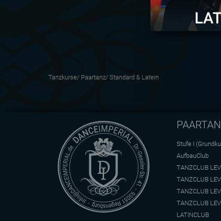
Tanzkurse/
Paartanz/
Standard & Latein
PAARTA
Stufe I (Grundku
AufbauClub
TANZCLUB LEV
TANZCLUB LEV
TANZCLUB LEV
TANZCLUB LEV
LATINCLUB