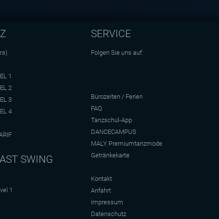
NZ
SERVICE
rs)
Folgen Sie uns auf:
EL 1
EL 2
Bürozeiten / Ferien
EL 3
FAQ
EL 4
Tanzschul-App
DANCECAMPUS
ARIF
MALY Premiumtanzmode
Getränkekarte
AST SWING
Kontakt
vel 1
Anfahrt
Impressum
Datenschutz