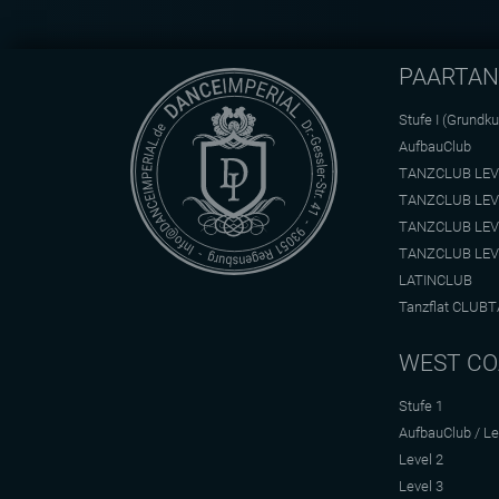
PAARTA
Stufe I (Grundku
AufbauClub
TANZCLUB LEV
TANZCLUB LEV
TANZCLUB LEV
TANZCLUB LEV
LATINCLUB
Tanzflat CLUBT
WEST CO
Stufe 1
AufbauClub / Le
Level 2
Level 3