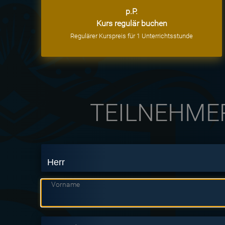
p.P.
Kurs regulär buchen
Regulärer Kurspreis für 1 Unterrichtsstunde
TEILNEHME
Vorname