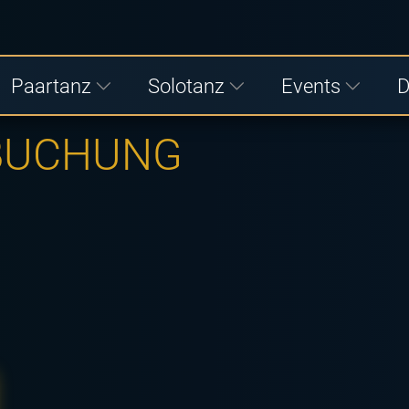
Paartanz
Solotanz
Events
D
 BUCHUNG