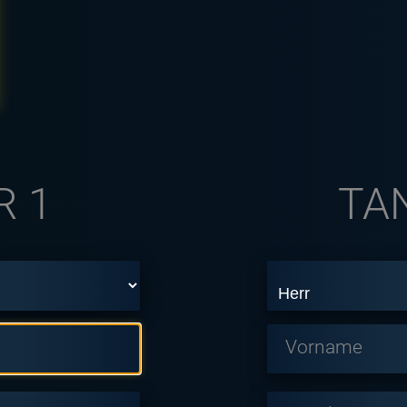
R 1
TA
Vorname