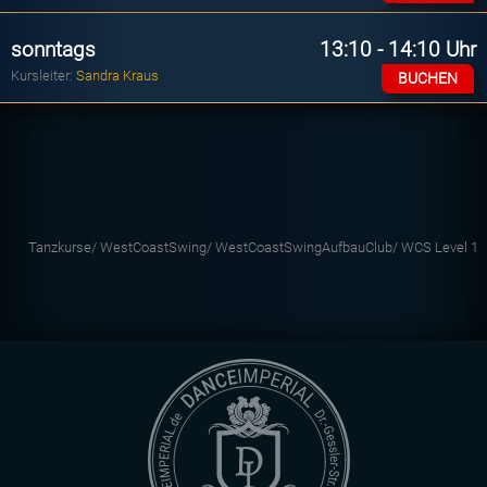
sonntags
13:10 - 14:10 Uhr
Kursleiter:
Sandra Kraus
BUCHEN
Tanzkurse/
WestCoastSwing/
WestCoastSwingAufbauClub/
WCS Level 1