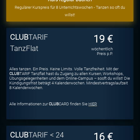
Regulärer Kurspreis für 8 Unterrichtswochen - Tanzen so oft du
willst!
CLUB
TARIF
19 €
TanzFlat
wöchentlich
Preis p.P.
Alles tanzen. Ein Preis. Keine Limits. Volle Tanzfreiheit. Mit der
CLUB
TARIF Tanzflat hast du Zugang zu allen Kursen, Workshops,
Übungsgelegenheiten und dem Online-Campus – sooft du willst! Die
Kündigungsfrist beträgt 4 Kalenderwochen. Mindestvertragslaufzeit
8 Kalenderwochen.
Alle Informationen zur
CLUB
CARD finden Sie
HIER
CLUB
TARIF < 24
16 €